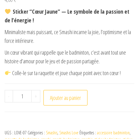
Sticker “Cœur Jaune” — Le symbole de la passion et
de l’énergie !
Minimaliste mais puissant, ce Smashi incarne la joie, l’optimisme et la
force intérieure.
Un cœur vibrant qui rappelle que le badminton, c’est avant tout une
histoire d’amour pour le jeu et de passion partagée.
Colle-le sur ta raquette et joue chaque point avec ton cœur !
quantité de Coeur Jaune
-
+
Ajouter au panier
UGS :
LOVE-07
Catégories :
Smashis
,
Smashis Love
Étiquettes :
accessoire badminton
,