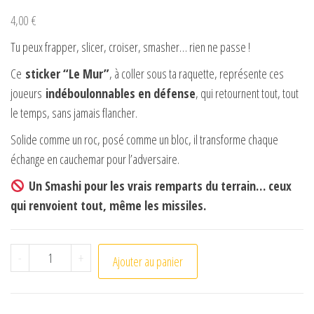
4,00
€
Tu peux frapper, slicer, croiser, smasher… rien ne passe !
Ce
sticker “Le Mur”
, à coller sous ta raquette, représente ces
joueurs
indéboulonnables en défense
, qui retournent tout, tout
le temps, sans jamais flancher.
Solide comme un roc, posé comme un bloc, il transforme chaque
échange en cauchemar pour l’adversaire.
Un Smashi pour les vrais remparts du terrain… ceux
qui renvoient tout, même les missiles.
quantité de Le mur
-
+
Ajouter au panier