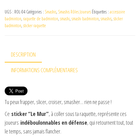
UGS :
ROL-04
Catégories :
Smashis
,
Smashis Rôles Joueurs
Étiquettes :
accessoire
badminton
,
raquette de badminton
,
smashi
,
smashi badminton
,
smashis
,
sticker
badminton
,
sticker raquette
DESCRIPTION
INFORMATIONS COMPLÉMENTAIRES
Tu peux frapper, slicer, croiser, smasher… rien ne passe !
Ce
sticker “Le Mur”
, à coller sous ta raquette, représente ces
joueurs
indéboulonnables en défense
, qui retournent tout, tout
le temps, sans jamais flancher.